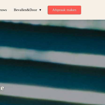
euws
Bevallen&Door
Afspraak maken
ie