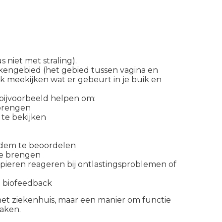
 niet met straling).
kkengebied (het gebied tussen vagina en
k meekijken wat er gebeurt in je buik en
bijvoorbeeld helpen om:
 brengen
te bekijken
dem te beoordelen
te brengen
ieren reageren bij ontlastingsproblemen of
t biofeedback
het ziekenhuis, maar een manier om functie
aken.