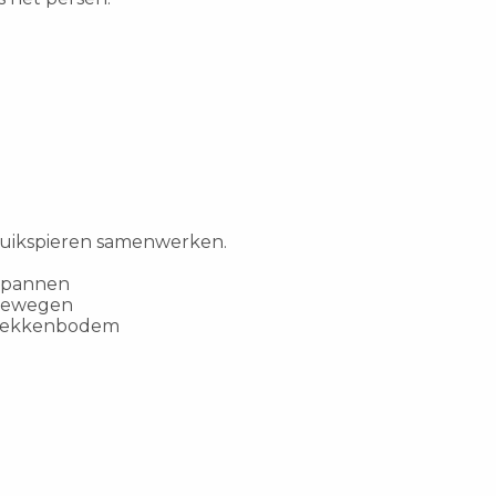
buikspieren samenwerken.
nspannen
f bewegen
 bekkenbodem