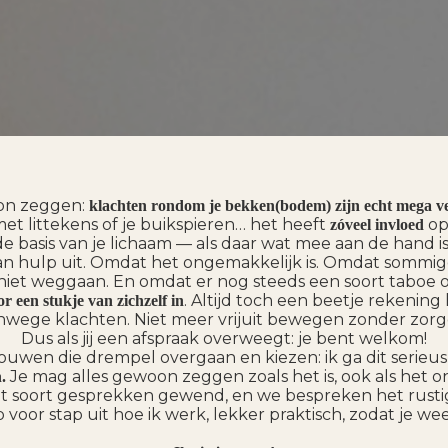
oon zeggen:
klachten rondom je bekken(bodem) zijn echt mega ver
met littekens of je buikspieren…
het heeft
op
zóveel invloed
k de basis van je lichaam — als daar wat mee aan de hand i
n hulp uit. Omdat het ongemakkelijk is. Omdat sommige
niet weggaan. En omdat er nog steeds een soort taboe op
. Altijd toch een beetje rekening
r een stukje van zichzelf in
nwege klachten. Niet meer vrijuit bewegen zonder zorg
Dus als jij een afspraak overweegt: je bent welkom!
rouwen die drempel overgaan en kiezen: ik ga dit serieu
Je mag alles gewoon zeggen zoals het is, ook als het on
.
dit soort gesprekken gewend, en we bespreken het rusti
p voor stap uit hoe ik werk, lekker praktisch, zodat je we