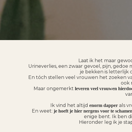
Laat ik het maar gew
Urineverlies, een zwaar gevoel, pijn, gedoe 
je bekken is letterlij
En tóch stellen veel vrouwen het zoeken va
ook 
Maar ongemerkt
leveren veel vrouwen hierdoo
va
Ik vind het altijd
als v
enorm dapper
En weet:
je hoeft je hier nergens voor te schamen
enige bent. Ik ben 
Hieronder leg ik je sta