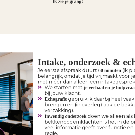
Ik zie je graag!
Intake, onderzoek & ec
Je eerste afspraak duurt
(ik pl
60 minuten
belangrijk, omdat je tijd vrijmaakt voor j
met méér dan alleen een intakegesprek
We starten met
je verhaal en je hulpvra
bij jouw klacht.
gebruik ik daarbij heel vaak
Echografie
brengen en (in overleg) ook de bek
verzakking).
doen we alleen als he
Inwendig onderzoek
bekkenbodemklachten is het in de pr
veel informatie geeft over functie en 
regie.