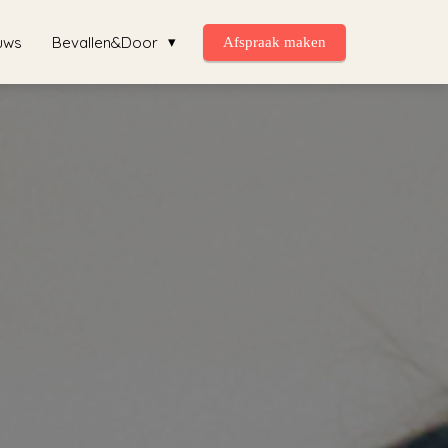
uws
Bevallen&Door
Afspraak maken